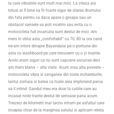
la care vibratiile sunt mult mai mici. La viteza aia
totusi ar fi bine sa fii foarte sigur de starea drumului
din fata pentru ca daca apare o groapa sau un
obstacol sansele sa poti incetini sau evita cu o
motocicleta full incarcata sunt destul de mici. Am
mers in stilul asta „confortabil” cu 70, 80 la ora cand
ne-am intors dinspre Bayandalai pe o portiune din
asta cu washboard pe care trecusem cu o zi inainte.
Acolo eram siguri ca nu sunt capcane ascunse deci
am mers blana – alta viata. Acum insa alta poveste –
motocicleta vibra si zanganea din toate incheieturile,
lantul zornaia si batea ca toate alea implorand parca
sa il intind. Gandul meu era doar la cutiile care au
incasat niste trante destul de serioase pana acum.
Treizeci de kilometri mai tarziu intram pe asfaltul care
incepea chiar de la marginea satului si aplicam reteta