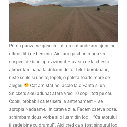
Prima pauza ne gaseste intr-un sat unde am ajuns pe
ultimii litri de benzina. Aici am gasit un magazin
suspect de bine aprovizionat – aveau de la chestii
alimentare pana la dulciuri de tot felul, bomboane,
niste scule si unelte, lopeti, o paleta foarte mare de
alegeri
Cat am stat noi acolo la o Fanta si un
Snickers s-au adunat afara vreo 10 copii, toti pe cai.
Copiii, probabil ca iesisera la antrenament – se
apropia Nadaam-ul in cateva zile. Facem cateva poze,
schimbam doua vorbe si o luam din loc – “Calatorului
ii sade bine cu drumul”. Aici cred ca a fost singurul loc