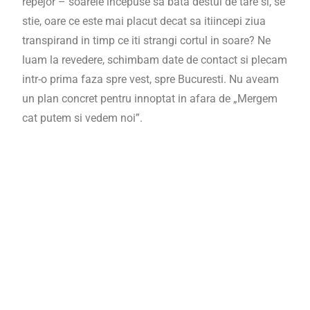
repejor – soarele incepuse sa bata destul de tare si, se
stie, oare ce este mai placut decat sa itiincepi ziua
transpirand in timp ce iti strangi cortul in soare? Ne
luam la revedere, schimbam date de contact si plecam
intr-o prima faza spre vest, spre Bucuresti. Nu aveam
un plan concret pentru innoptat in afara de „Mergem
cat putem si vedem noi”.