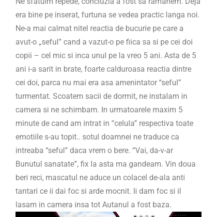
Ne sfatuim repede, concluzia a fost sa ramanem. Deja
era bine pe inserat, furtuna se vedea practic langa noi.
Ne-a mai calmat nitel reactia de bucurie pe care a
avut-o „seful” cand a vazut-o pe fiica sa si pe cei doi
copii – cel mic si inca unul pe la vreo 5 ani. Asta de 5
ani i-a sarit in brate, foarte calduroasa reactia dintre
cei doi, parca nu mai era asa amenintator “seful”
turmentat. Scoatem sacii de dormit, ne instalam in
camera si ne schimbam. In urmatoarele maxim 5
minute de cand am intrat in “celula” respectiva toate
emotiile s-au topit.. sotul doamnei ne traduce ca
intreaba “seful” daca vrem o bere. “Vai, da-v-ar
Bunutul sanatate”, fix la asta ma gandeam. Vin doua
beri reci, mascatul ne aduce un colacel de-ala anti
tantari ce ii dai foc si arde mocnit. Ii dam foc si il
lasam in camera insa tot Autanul a fost baza.