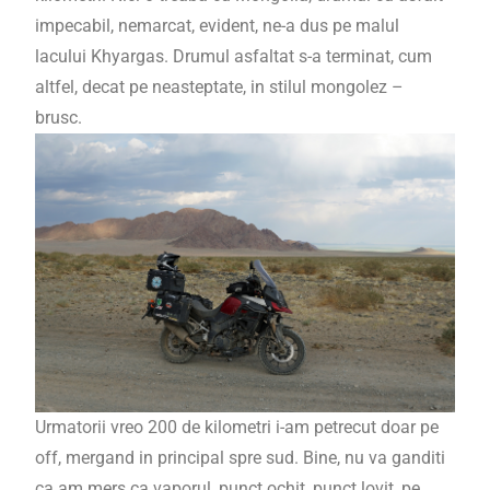
impecabil, nemarcat, evident, ne-a dus pe malul
lacului Khyargas. Drumul asfaltat s-a terminat, cum
altfel, decat pe neasteptate, in stilul mongolez –
brusc.
Urmatorii vreo 200 de kilometri i-am petrecut doar pe
off, mergand in principal spre sud. Bine, nu va ganditi
ca am mers ca vaporul, punct ochit, punct lovit, pe