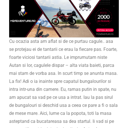
Cu ocazia asta am aflat si de ce purtau cagule.. asa
se protejau ei de tantarii ce erau la fiecare pas. Foarte,
foarte viciosi tantarii astia. Le imprumutam niste
Autan si lor, cagulele dispar – alta viata baieti, parca
mai stam de vorba asa. In scurt timp se anunta masa.
La fix! Adi o ia inainte spre capatul bungalourilor si
intra intr-una din camere. Eu, ramas putin in spate, nu
am apucat sa vad pe ce usa a intrat. Iau la pas sirul
de bungalouri si deschid usa a ceea ce pare a fi o sala
de mese mare. Aici, lume ca la popota, toti la masa
asteptand ca bucatareasa sa dea startul. Ii vad si pe