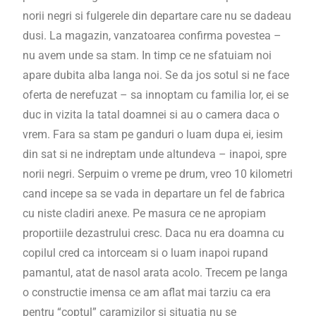
norii negri si fulgerele din departare care nu se dadeau
dusi. La magazin, vanzatoarea confirma povestea –
nu avem unde sa stam. In timp ce ne sfatuiam noi
apare dubita alba langa noi. Se da jos sotul si ne face
oferta de nerefuzat – sa innoptam cu familia lor, ei se
duc in vizita la tatal doamnei si au o camera daca o
vrem. Fara sa stam pe ganduri o luam dupa ei, iesim
din sat si ne indreptam unde altundeva – inapoi, spre
norii negri. Serpuim o vreme pe drum, vreo 10 kilometri
cand incepe sa se vada in departare un fel de fabrica
cu niste cladiri anexe. Pe masura ce ne apropiam
proportiile dezastrului cresc. Daca nu era doamna cu
copilul cred ca intorceam si o luam inapoi rupand
pamantul, atat de nasol arata acolo. Trecem pe langa
o constructie imensa ce am aflat mai tarziu ca era
pentru “coptul” caramizilor si situatia nu se