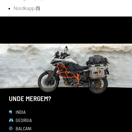
Nordkapp
(1)
Romania
(9)
URMARESTE-MA PE
FACEBOOK
YOUTUBE
INSTAGRAM
UNDE MERGEM?
INDIA
GEORGIA
BALCANI