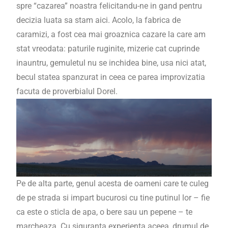
spre “cazarea” noastra felicitandu-ne in gand pentru
decizia luata sa stam aici. Acolo, la fabrica de
caramizi, a fost cea mai groaznica cazare la care am
stat vreodata: paturile ruginite, mizerie cat cuprinde
inauntru, gemuletul nu se inchidea bine, usa nici atat,
becul statea spanzurat in ceea ce parea improvizatia
facuta de proverbialul Dorel.
Pe de alta parte, genul acesta de oameni care te culeg
de pe strada si impart bucurosi cu tine putinul lor – fie
ca este o sticla de apa, o bere sau un pepene – te
marcheaza. Cu siguranta experienta aceea, drumul de