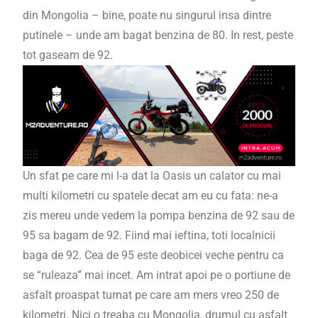
din Mongolia – bine, poate nu singurul insa dintre
putinele – unde am bagat benzina de 80. In rest, peste
tot gaseam de 92.
Un sfat pe care mi l-a dat la Oasis un calator cu mai
multi kilometri cu spatele decat am eu cu fata: ne-a
zis mereu unde vedem la pompa benzina de 92 sau de
95 sa bagam de 92. Fiind mai ieftina, toti localnicii
baga de 92. Cea de 95 este deobicei veche pentru ca
se “ruleaza” mai incet. Am intrat apoi pe o portiune de
asfalt proaspat turnat pe care am mers vreo 250 de
kilometri. Nici o treaba cu Mongolia, drumul cu asfalt