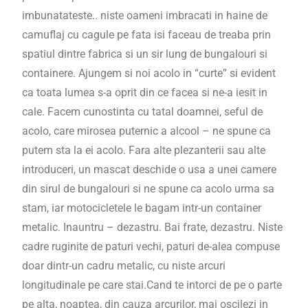
imbunatateste.. niste oameni imbracati in haine de
camuflaj cu cagule pe fata isi faceau de treaba prin
spatiul dintre fabrica si un sir lung de bungalouri si
containere. Ajungem si noi acolo in “curte” si evident
ca toata lumea s-a oprit din ce facea si ne-a iesit in
cale. Facem cunostinta cu tatal doamnei, seful de
acolo, care mirosea puternic a alcool – ne spune ca
putem sta la ei acolo. Fara alte plezanterii sau alte
introduceri, un mascat deschide o usa a unei camere
din sirul de bungalouri si ne spune ca acolo urma sa
stam, iar motocicletele le bagam intr-un container
metalic. Inauntru – dezastru. Bai frate, dezastru. Niste
cadre ruginite de paturi vechi, paturi de-alea compuse
doar dintr-un cadru metalic, cu niste arcuri
longitudinale pe care stai.Cand te intorci de pe o parte
pe alta, noaptea, din cauza arcurilor, mai oscilezi in