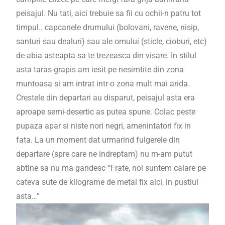
peisajul. Nu tati, aici trebuie sa fii cu ochii-n patru tot
timpul.. capcanele drumului (bolovani, ravene, nisip,
santuri sau dealuri) sau ale omului (sticle, cioburi, etc)
de-abia asteapta sa te trezeasca din visare. In stilul
asta taras-grapis am iesit pe nesimtite din zona
muntoasa si am intrat intr-o zona mult mai arida.
Crestele din departari au disparut, peisajul asta era
aproape semi-desertic as putea spune. Colac peste
pupaza apar si niste nori negri, amenintatori fix in
fata. La un moment dat urmarind fulgerele din
departare (spre care ne indreptam) nu m-am putut
abtine sa nu ma gandesc “Frate, noi suntem calare pe
cateva sute de kilograme de metal fix aici, in pustiul
asta…”