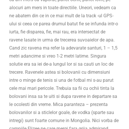
alocuri am mers in toate directiile. Uneori, vedeam ca
ne abatem din ce in ce mai mult de la track -ul GPS-
ului si ceea ce parea drumul batut fie se infunda intr-o
iurta, fie disparea, fie, mai rau, era intersectat de
ravene lasate in urma de trecerea suvoaielor de apa.
Cand zic ravena ma refer la adevarate santuri, 1 – 1,5
metri adancime si vreo 1-2 metri latime. Singura
solutie era sa iei de-a lungul lor si sa cauti un loc de
trecere. Ravenele astea si bolovanii cu dimensiuni
intre o minge de tenis si una de fotbal mi s-au parut
cele mai mari pericole. Trebuia sa fii cu ochii tinta la
bolovani insa sa te uiti si dupa ravene in departare sa
le ocolesti din vreme. Mica paranteza – prezenta
bolovanilor si a sticlelor goale, de vodka (sparte sau
intregi) sunt foarte comune in Mongolia. Nici vorba de
campiile Elizee pe care mergi fara grija admirand