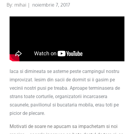
By:
mihai
noiembrie 7, 2017
Iaca si dimineata se asterne peste campingul nostru
improvizat. Iesim din sacii de dormit si ii gasim pe
vecinii nostri pusi pe treaba. Aproape terminasera de
strans toate corturile, organizatorii incarcasera
scaunele, pavilionul si bucataria mobila, erau toti pe
picior de plecare.
Motivati de soare ne apucam sa impachetam si noi