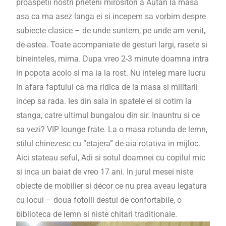
proaspetii nostri prieteni mirositori a Autan la masa
asa ca ma asez langa ei si incepem sa vorbim despre
subiecte clasice – de unde suntem, pe unde am venit,
de-astea. Toate acompaniate de gesturi largi, rasete si
bineinteles, mima. Dupa vreo 2-3 minute doamna intra
in popota acolo si ma ia la rost. Nu inteleg mare lucru
in afara faptului ca ma ridica de la masa si militarii
incep sa rada. Ies din sala in spatele ei si cotim la
stanga, catre ultimul bungalou din sir. Inauntru si ce
sa vezi? VIP lounge frate. La o masa rotunda de lemn,
stilul chinezesc cu “etajera” de-aia rotativa in mijloc.
Aici stateau seful, Adi si sotul doamnei cu copilul mic
si inca un baiat de vreo 17 ani. In jurul mesei niste
obiecte de mobilier si décor ce nu prea aveau legatura
cu locul – doua fotolii destul de confortabile, o
biblioteca de lemn si niste chitari traditionale.