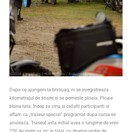
Dupa ce ajungem la bivouaq, ni se inregistreaza
kilometrajul de sosire si se porneste ploaia. Ploaie
blana tata. Incep sa vina si ceilalti participanti si
aflam ca „traseul special” programat dupa cursa se
anuleaza. Traseul asta initial avea o lungime de vreo
250 de metri sa zic in total, cu diverse probe de