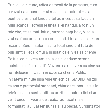
Publicul din curte, adica oamenii de la parastas, cum
a vazut ca amandoi – si masina si motorul – s-au
oprit pe alee unul langa altul au inceput sa faca un
mini scandal, soferul le tinea si el hangul, a fost un
mic circ, ce sa mai. Initial, vazand pagubele, Vlad a
vrut sa faca amiabila cu omul astfel incat sa isi repare
masina. Surprinzator insa, si total ignorant fata de
bun simt si lege, omul a insistat ca el vrea sa cheme
Politia, ca nu vrea amiabila, ca el daduse semnal
inainte, „c-o fi, c-o pati”. Vazand ca nu avem cu cine sa
ne intelegem il lasam in pace sa cheme Politia.
In cateva minute insa vine un echipaj SMURD. Au zis
ca asa e protocolul standard, chiar daca omul a zis la
telefon ca nu sunt raniti, au auzit de motociclist si au
venit oricum. Foarte de treaba, au facut niste
formalitati, au luat tensiunea si au plecat. Surprinzator