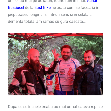
unii o iau mai pe de laturi, foarte fain in final.
Adrian
Bustiucel
de la
East Bike
ne arata cum se face… ia in
piept traseul original si intr-un sens si in celalalt,
dementa totala, am ramas cu gura cascata…
Dupa ce se incheie treaba au mai urmat cateva reprize