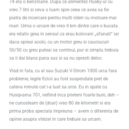
74 era o benzinarie. Dupa ce alimentez Husky-ul cu
vreo 7 litri si ceva o luam spre ceea ce avea sa fie
piatra de incercare pentru multi rideri cu motoare mai
mari. Urma o urcare de vreo 4 km dintre care o bucata
era relativ grea in sensul ca erau bolovani „afanati” iar
daca opreai acolo, cu un motor greu si cauciucuri
50/50 cu greu puteai sa continui, pur si simplu trebuia
sa ii dai blana pana sus si sa nu opresti deloc.
Vlad in fata, cu al sau Suzuki V-Strom 1000 urca fara
probleme, legile fizicii au fost suspendate pret de
cateva minute cat i-a luat sa urce. Eu in spate cu
Husqvarna 701, nefiind inca prieteni foarte buni, deh –
ne cunosteam de (doar) vreo 80 de kilometri si era
prima proba speciala impreuna – avem o diferenta de
opinie asupra vitezei in care trebuie sa urcam.