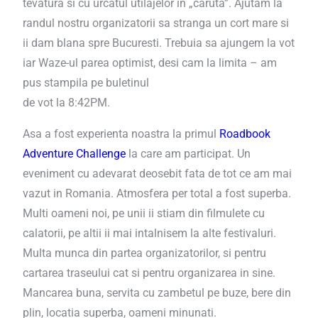
tevatura si cu urcatul utilajelor in „caruta”. Ajutam la
randul nostru organizatorii sa stranga un cort mare si
ii dam blana spre Bucuresti. Trebuia sa ajungem la vot
iar Waze-ul parea optimist, desi cam la limita – am
pus stampila pe buletinul
de vot la 8:42PM.
Asa a fost experienta noastra la primul
Roadbook
Adventure Challenge
la care am participat. Un
eveniment cu adevarat deosebit fata de tot ce am mai
vazut in Romania. Atmosfera per total a fost superba.
Multi oameni noi, pe unii ii stiam din filmulete cu
calatorii, pe altii ii mai intalnisem la alte festivaluri.
Multa munca din partea organizatorilor, si pentru
cartarea traseului cat si pentru organizarea in sine.
Mancarea buna, servita cu zambetul pe buze, bere din
plin, locatia superba, oameni minunati.