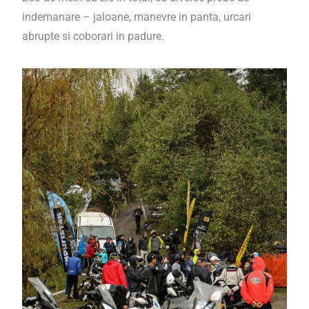
indemanare – jaloane, manevre in panta, urcari
abrupte si coborari in padure.