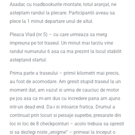
Asadar, cu roadbookurile montate, totul aranjat, ne
asteptam randul la plecare. Participantii aveau sa
plece la 1 minut departare unul de altul.
Pleaca Vlad (nr 5) – cu care urmeaza sa merg
impreuna pe tot traseul. Un minut mai tarziu vine
randul numarului 6 asa ca ma prezint la locul stabilit
asteptand startul.
Prima parte a traseului – primii kilometri mai precis,
au fost de acomodare. Am gresit stupid traseul la un
moment dat, am vazut si urma de cauciuc de motor
pe jos asa ca m-am dus cu incredere pana am ajuns
intr-un dead end. Da-i si intoarce fratica. Drumul a
continuat prin locuri si peisaje superbe, presarate din
loc in loc de 8 checkpointuri – acolo trebuia sa opresti
si sa dezlegi niste „enigme” – primeai la inceput o