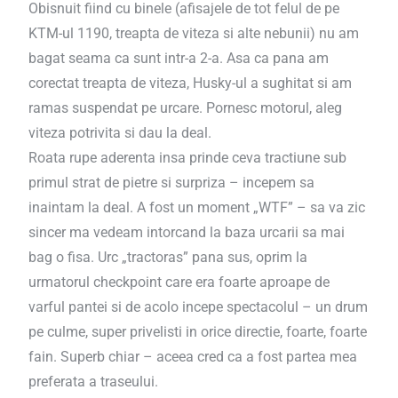
Obisnuit fiind cu binele (afisajele de tot felul de pe
KTM-ul 1190, treapta de viteza si alte nebunii) nu am
bagat seama ca sunt intr-a 2-a. Asa ca pana am
corectat treapta de viteza, Husky-ul a sughitat si am
ramas suspendat pe urcare. Pornesc motorul, aleg
viteza potrivita si dau la deal.
Roata rupe aderenta insa prinde ceva tractiune sub
primul strat de pietre si surpriza – incepem sa
inaintam la deal. A fost un moment „WTF” – sa va zic
sincer ma vedeam intorcand la baza urcarii sa mai
bag o fisa. Urc „tractoras” pana sus, oprim la
urmatorul checkpoint care era foarte aproape de
varful pantei si de acolo incepe spectacolul – un drum
pe culme, super privelisti in orice directie, foarte, foarte
fain. Superb chiar – aceea cred ca a fost partea mea
preferata a traseului.