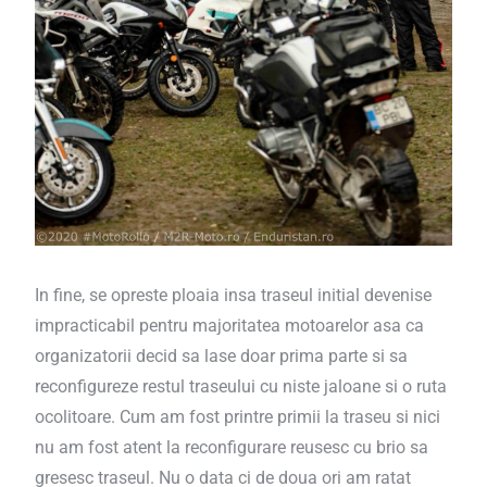
In fine, se opreste ploaia insa traseul initial devenise
impracticabil pentru majoritatea motoarelor asa ca
organizatorii decid sa lase doar prima parte si sa
reconfigureze restul traseului cu niste jaloane si o ruta
ocolitoare. Cum am fost printre primii la traseu si nici
nu am fost atent la reconfigurare reusesc cu brio sa
gresesc traseul. Nu o data ci de doua ori am ratat