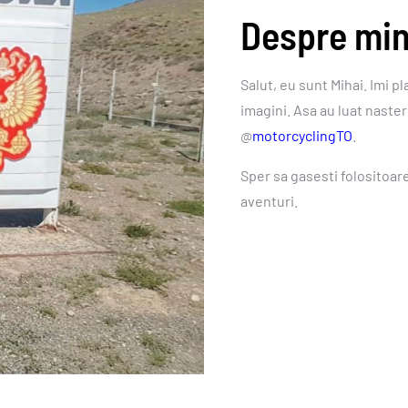
Despre mi
Salut, eu sunt Mihai. Imi pl
imagini. Asa au luat naste
@
motorcyclingTO
.
Sper sa gasesti folositoare 
aventuri.