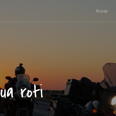
Acasa
oua roti