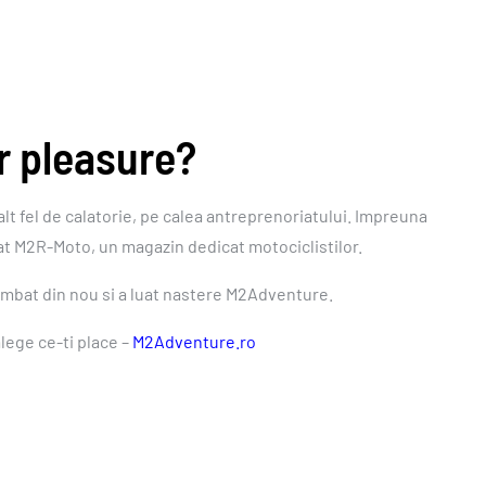
r pleasure?
alt fel de calatorie, pe calea antreprenoriatului. Impreuna
tat M2R-Moto, un magazin dedicat motociclistilor.
himbat din nou si a luat nastere M2Adventure.
alege ce-ti place –
M2Adventure.ro