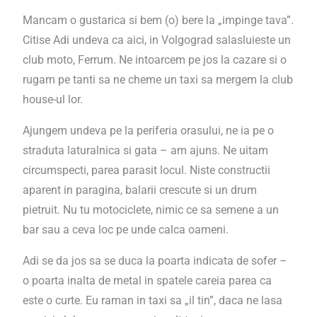
Mancam o gustarica si bem (o) bere la „impinge tava”.
Citise Adi undeva ca aici, in Volgograd salasluieste un
club moto, Ferrum. Ne intoarcem pe jos la cazare si o
rugam pe tanti sa ne cheme un taxi sa mergem la club
house-ul lor.
Ajungem undeva pe la periferia orasului, ne ia pe o
straduta laturalnica si gata – am ajuns. Ne uitam
circumspecti, parea parasit locul. Niste constructii
aparent in paragina, balarii crescute si un drum
pietruit. Nu tu motociclete, nimic ce sa semene a un
bar sau a ceva loc pe unde calca oameni.
Adi se da jos sa se duca la poarta indicata de sofer –
o poarta inalta de metal in spatele careia parea ca
este o curte. Eu raman in taxi sa „il tin”, daca ne lasa