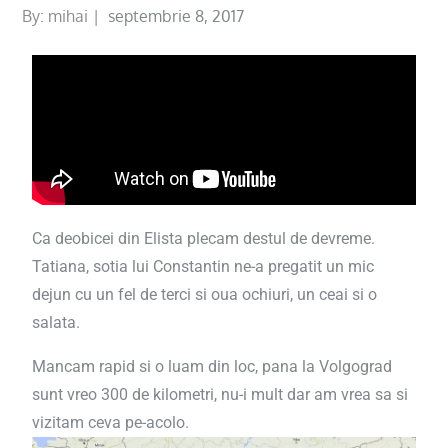
By:
mihai
septembrie 8, 2017
Ca deobicei din Elista plecam destul de devreme.
Tatiana, sotia lui Constantin ne-a pregatit un mic
dejun cu un fel de terci si oua ochiuri, un ceai si o
salata.
Mancam rapid si o luam din loc, pana la Volgograd
sunt vreo 300 de kilometri, nu-i mult dar am vrea sa si
vizitam ceva pe-acolo.