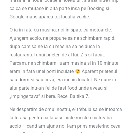
masina la noua locatie a hotelului.. a aflat intre timp
ca ca se mutase in alta parte insa pe Booking si
Google maps aparea tot locatia veche.
O ia in fata cu masina, noi in spate cu motoarele.
Ajungem acolo, ne propune sa ne schimbam rapid,
dupa care sa ne ia cu masina sa ne duca la
restaurantul unui prieten de-al lui. Zis si facut.
Parcam, ne schimbam, luam masina si in 10 minute
eram in fata unei porti incuiate
Aparent prietenul
sau dormea sau ceva, era inchis localul. Ne duce in
alta parte intr-un fel de fast food unde aveau si
„impinge tava” si bere. Rece. Baltika 7.
Ne despartim de omul nostru, el trebuia sa se intoarca
la terasa pentru ca lasase niste mesteri cu treaba
acolo – cand am ajuns noi l-am prins mesterind ceva