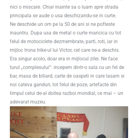
nici o miscare. Chiar inainte sa o luam spre strada
principala se aude o usa deschizandu-se in curte.
Ne deschide un om pe la 50 de ani si ne pofteste
inauntru. Dupa usa de metal o curte maricica cu tot
felul de motociclete dezmembrate, parti, roti, iar in
mijloc trona trike-ul lui Victor, cel care ne-a deschis.
Era singur acolo, doar era in mijlocul zilei. Ne face
turul „complexului”: incepem dintr-o sala cu un fel de
bar, masa de biliard, carte de oaspeti in care lasam si
noi cateva ganduri, tot felul de poze, artefacte din
timpul celui de-al doilea razboi mondial, ce mai – un
adevarat muzeu.