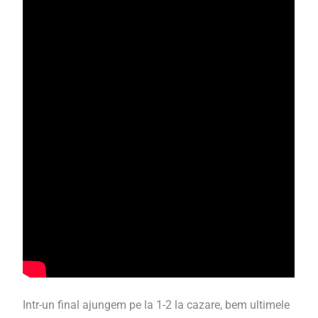
Intr-un final ajungem pe la 1-2 la cazare, bem ultimele