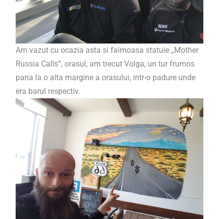
Am vazut cu ocazia asta si faimoasa statuie „Mother
Russia Calls”, orasul, am trecut Volga, un tur frumos
pana la o alta margine a orasului, intr-o padure unde
era barul respectiv.