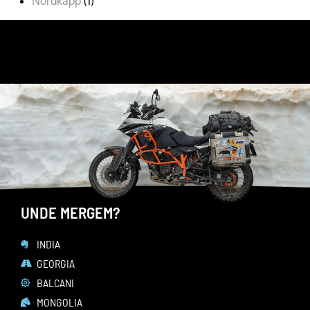
Nordkapp
(1)
Romania
(9)
URMARESTE-MA PE
FACEBOOK
YOUTUBE
INSTAGRAM
UNDE MERGEM?
INDIA
GEORGIA
BALCANI
MONGOLIA