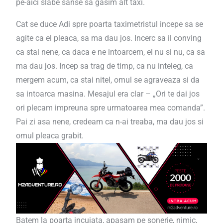
pe-aici slabe sanse sa gasim alt taxi.
Cat se duce Adi spre poarta taximetristul incepe sa se
agite ca el pleaca, sa ma dau jos. Incerc sa il conving
ca stai nene, ca daca e ne intoarcem, el nu si nu, ca sa
ma dau jos. Incep sa trag de timp, ca nu inteleg, ca
mergem acum, ca stai nitel, omul se agraveaza si da
sa intoarca masina. Mesajul era clar – „Ori te dai jos
ori plecam impreuna spre urmatoarea mea comanda”.
Pai zi asa nene, credeam ca n-ai treaba, ma dau jos si
omul pleaca grabit.
Batem la poarta incuiata, apasam pe sonerie, nimic,