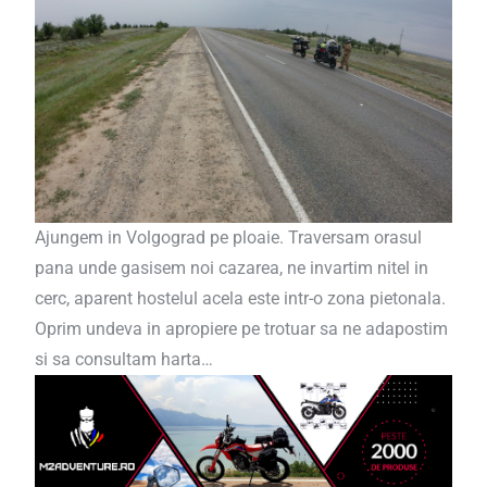
Ajungem in Volgograd pe ploaie. Traversam orasul
pana unde gasisem noi cazarea, ne invartim nitel in
cerc, aparent hostelul acela este intr-o zona pietonala.
Oprim undeva in apropiere pe trotuar sa ne adapostim
si sa consultam harta…