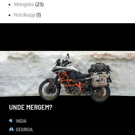
Mongolia
(23)
Nordkapp
(1)
Romania
(9)
URMARESTE-MA PE
FACEBOOK
YOUTUBE
INSTAGRAM
UNDE MERGEM?
INDIA
GEORGIA