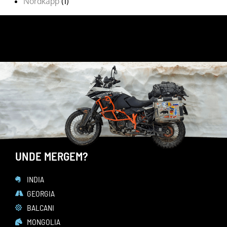
Nordkapp
(1)
Romania
(9)
URMARESTE-MA PE
FACEBOOK
YOUTUBE
INSTAGRAM
UNDE MERGEM?
INDIA
GEORGIA
BALCANI
MONGOLIA