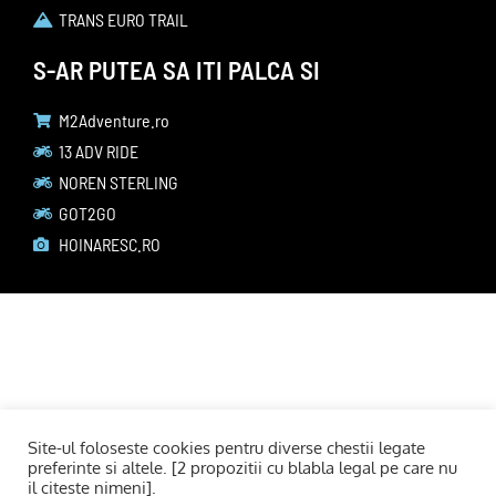
TRANS EURO TRAIL
S-AR PUTEA SA ITI PALCA SI
M2Adventure.ro
13 ADV RIDE
NOREN STERLING
GOT2GO
HOINARESC.RO
Site-ul foloseste cookies pentru diverse chestii legate
preferinte si altele. [2 propozitii cu blabla legal pe care nu
il citeste nimeni].