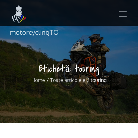
motorcyclingTO
Etichetă:
touring
Home
Toate articolele
touring