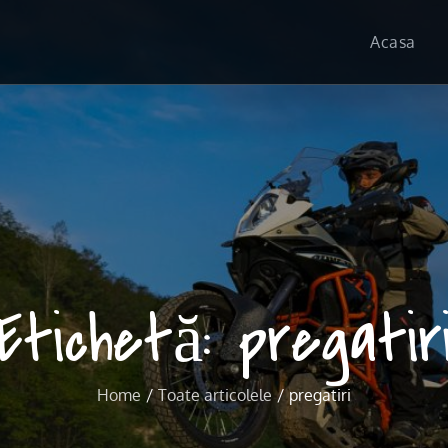
Acasa
Etichetă:
pregatir
Home
Toate articolele
pregatiri