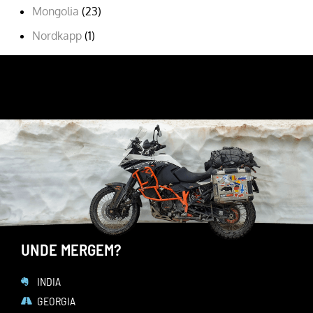
Mongolia
(23)
Nordkapp
(1)
Romania
(9)
URMARESTE-MA PE
FACEBOOK
YOUTUBE
INSTAGRAM
UNDE MERGEM?
INDIA
GEORGIA