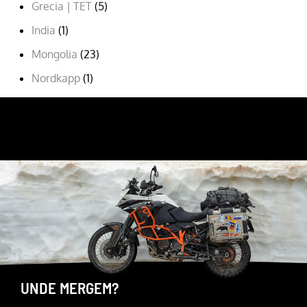
Grecia | TET
(5)
India
(1)
Mongolia
(23)
Nordkapp
(1)
Romania
(9)
URMARESTE-MA PE
FACEBOOK
YOUTUBE
INSTAGRAM
UNDE MERGEM?